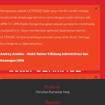
×
Harapannya adalah ULTIMAGZ tidak hanya berdiri sendiri sebagai
media cetak tetapi juga bersama-sama dengan media lainnya, ada
UMN TV, UMN Radio mengembangkan sebuah jurnalisme multimedia,
multiplatform
. Saya memberikan apresiasi buat teman-teman
ULTIMAGZ, terutama berbagai prestasi yang telah diraih. Semoga
bisa tetap terus dipertahankan.
Andrey Andoko – Wakil Rektor II Bidang Administrasi dan
Their hopes for a
Keuangan UMN
better ULTIMAGZ
×
Semoga teman-teman tetep berjuang untuk mengembangkan diri di
ULTIMAGZ. Jadi ULTIMAGZ tuh bukan tempat untuk hahahihu aja tapi
Produser
Christian Karnanda Yang
sebenarnya mengembangkan diri kalian jadi lebih tangguh dan
dewasa.
Reporter