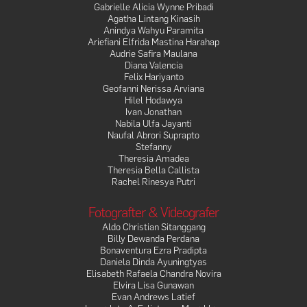
Gabrielle Alicia Wynne Pribadi
Gloria Fransisca Katharina (UMN 2010) – Pemimpin Redaksi
Agatha Lintang Kinasih
Anindya Wahyu Paramita
ULTIMAGZ 2013
Ariefiani Elfrida Mastina Harahap
Audrie Safira Maulana
Diana Valencia
Felix Hariyanto
Geofanni Nerissa Arviana
Hilel Hodawya
Ivan Jonathan
Nabila Ulfa Jayanti
Naufal Abrori Suprapto
Stefanny
Theresia Amadea
Theresia Bella Callista
Rachel Rinesya Putri
Fotografter & Videografer
Aldo Christian Sitanggang
Billy Dewanda Perdana
Bonaventura Ezra Pradipta
Daniela Dinda Ayuningtyas
Elisabeth Rafaela Chandra Novira
Elvira Lisa Gunawan
Evan Andrews Latief