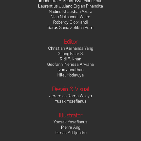
Imaculata A. Felictasya Manukbua
Laurentius Juliano Ergian Pinandita
Nadine Khalishah Azura
Nico Nathanael Wilim
Roberdy Giobriandi
Saras Sania Zelikha Putri
Editor
Christian Karnanda Yang
Gilang Fajar S.
Ridi F. Khan
Geofanni Nerissa Arviana
Ivan Jonathan
Hilel Hodawya
Desain & Visual
Jeremias Rama Wijaya
Yusak Yosefianus
Illustrator
Yoesak Yosefianus
Pierre Ang
Dimas Aditjondro